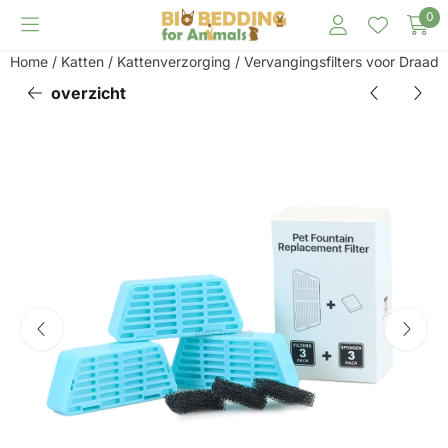
Cookievoorkeuren zijn momenteel gesloten.
0
Home
/
Katten
/
Kattenverzorging
/
Vervangingsfilters voor Draadl
overzicht