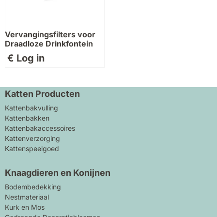
Vervangingsfilters voor
Draadloze Drinkfontein
€ Log in
Katten Producten
Kattenbakvulling
Kattenbakken
Kattenbakaccessoires
Kattenverzorging
Kattenspeelgoed
Knaagdieren en Konijnen
Bodembedekking
Nestmateriaal
Kurk en Mos