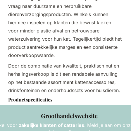
vraag naar duurzame en herbruikbare
dierenverzorgingsproducten. Winkels kunnen
hiermee inspelen op klanten die bewust kiezen
voor minder plastic afval en betrouwbare
waterzuivering voor hun kat. Tegelijkertijd biedt het
product aantrekkelijke marges en een consistente
doorverkoopwaarde.
Door de combinatie van kwaliteit, praktisch nut en
herhalingsverkoop is dit een rendabele aanvulling
op het bestaande assortiment kattenaccessoires,
drinkfonteinen en onderhoudssets voor huisdieren.
Productspecificaties
Product:
Vervangingsfilters voor draadloze
je nu in en ontvang onze nieuwsbrief
Groothandelswebsite
drinkfontein
kel voor
zakelijke klanten of catteries
. Meld je aan om on
Inhoud:
3 filterhouders + 3 sponsfilters