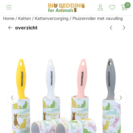
Cookievoorkeuren zijn momenteel gesloten.
0
Home
/
Katten
/
Kattenverzorging
/
Pluizenroller met navulling
overzicht